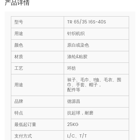
产品详情
型号
TR 65/35 16S-40S
用途
针织机织
颜色
原白或染色
材质
涤纶&粘胶
工艺
环纺
袜子、毛巾、t恤、毛衣、围
用途
巾、手套、帽子，
配件等
品牌
德源昌
特点
抗起球，耐磨
最低起订量
25KG
支付方式
L/C、T/T