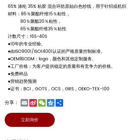
65% 涤纶 35% 粘胶 混合环纺原始白色纱线，用于针织或机织
材料：85％聚酯纤维15％粘性，
80％聚酯20％粘性，
65％聚酯纤维35％粘性
计数尺寸：16S-40S
●10年的专业经验。
●由ISO9001/ISO14001认证的严格质量控制标准。
●OEM和ODM：logo，颜色和其他定制服务。
●工厂价格：为客户提供稳定的质量和有竞争力的价格。
●免费样品
●营销趋势预测
●证书：BCI，GOTS，OCS，GRS，OEKO-TEX-100
Email
Sina
WeChat
Qzone
Share
分享：
Weibo
立刻询价