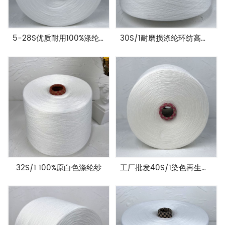
5-28S优质耐用100%涤纶环纺纱
30S/1耐磨损涤纶环纺高强涤纶纱
32S/1 100%原白色涤纶纱
工厂批发40S/1染色再生环涤纶纱环纺纱线