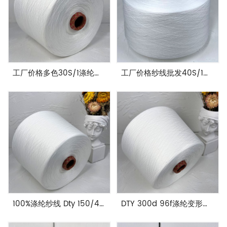
工厂价格多色30S/1涤纶纺纱针织纱
工厂价格纱线批发40S/1纺纱100%涤纶短袜纱线
100%涤纶纱线 Dty 150/48 白色s+z Dty纱
DTY 300d 96f涤纶变形纱无网半消光涤纶长丝