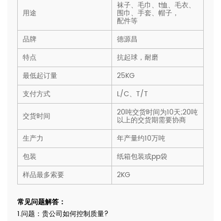
袜子、毛巾、t恤、毛衣、
用途
围巾、手套、帽子，
配件等
品牌
德源昌
特点
抗起球，耐磨
最低起订量
25KG
支付方式
L/C、T/T
20吨交货时间为10天;20吨
交货时间
以上的交货期需要协商
生产力
年产量约10万吨
包装
纸箱包装或pp袋
样品最多索要
2KG
常见问题解答：
1.问题：贵公司如何控制质量?