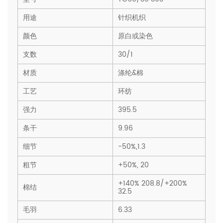
用途
针织机织
颜色
原白或染色
支数
30/1
材质
涤纶&棉
工艺
环纺
强力
395.5
条干
9.96
细节
-50%,1.3
粗节
+50%, 20
+140% 208.8/+200%
棉结
32.5
毛羽
6.33