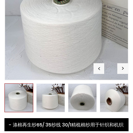
- 涤棉再生纱65/ 35纱线 30/1精梳棉纱用于针织和机织