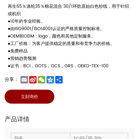
再生65％涤纶35％棉花混合 30/1环纺原始白色纱线，用于针织
或机织
●10年的专业经验。
●由ISO9001/ISO14001认证的严格质量控制标准。
●OEM和ODM：logo，颜色和其他定制服务。
●工厂价格：为客户提供稳定的质量和有竞争力的价格。
●免费样品
●营销趋势预测
●证书：BCI，GOTS，OCS，GRS，OEKO-TEX-100
Email
Sina
WeChat
Qzone
Share
分享：
Weibo
立刻询价
产品详情
型号
TC65/35 30S